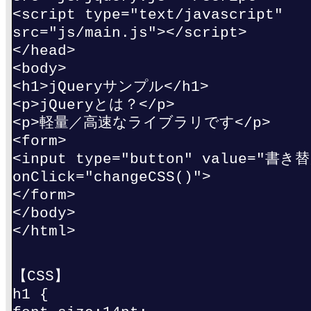
<script type="text/javascript"
src="js/main.js"></script>
</head>
<body>
<h1>jQueryサンプル</h1>
<p>jQueryとは？</p>
<p>軽量／高速なライブラリです</p>
<form>
<input type="button" value="書き
onClick="changeCSS()">
</form>
</body>
</html>
【CSS】
h1 {