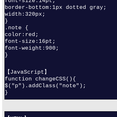
font-size:14pt;
border-bottom:1px dotted gray;
width:320px;
}
.note {
color:red;
font-size:16pt;
font-weight:900;
}
【JavaScript】
function changeCSS(){
$("p").addClass("note");
}