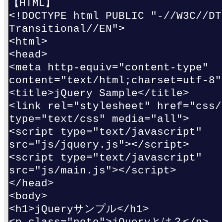
【HTML】
<!DOCTYPE html PUBLIC "-//W3C//DT
Transitional//EN">
<html>
<head>
<meta http-equiv="content-type"
content="text/html;charset=utf-8"
<title>jQuery Sample</title>
<link rel="stylesheet" href="css/
type="text/css" media="all">
<script type="text/javascript"
src="js/jquery.js"></script>
<script type="text/javascript"
src="js/main.js"></script>
</head>
<body>
<h1>jQueryサンプル</h1>
<p class="note">jQueryとは？</p>