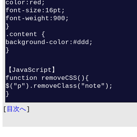
color:red;
font-size:16pt;
font-weight:900;
}
.content {
background-color:#ddd;
}
【JavaScript】
function removeCSS(){
$("p").removeClass("note");
}
[
目次へ
]