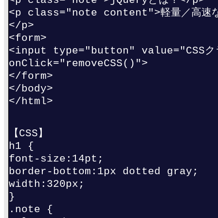
<p class="note content">軽量
</p>
<form>
<input type="button" value="CS
onClick="removeCSS()">
</form>
</body>
</html>
【CSS】
h1 {
font-size:14pt;
border-bottom:1px dotted gray;
width:320px;
}
.note {