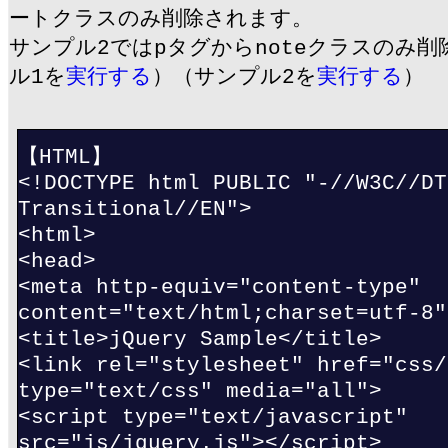
ートクラスのみ削除されます。
サンプル2ではpタグからnoteクラスのみ
ル1を
実行する
）（サンプル2を
実行する
）
【HTML】
<!DOCTYPE html PUBLIC "-//W3C//DT
Transitional//EN">
<html>
<head>
<meta http-equiv="content-type"
content="text/html;charset=utf-8"
<title>jQuery Sample</title>
<link rel="stylesheet" href="css/
type="text/css" media="all">
<script type="text/javascript"
src="js/jquery.js"></script>