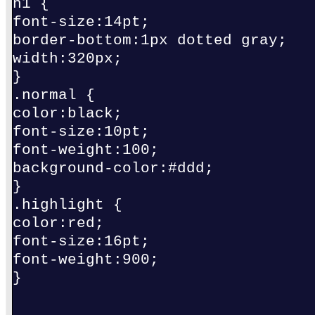
h1 {
font-size:14pt;
border-bottom:1px dotted gray;
width:320px;
}
.normal {
color:black;
font-size:10pt;
font-weight:100;
background-color:#ddd;
}
.highlight {
color:red;
font-size:16pt;
font-weight:900;
}