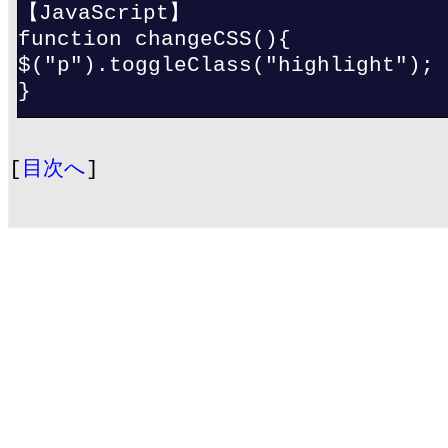
【JavaScript】
function changeCSS(){
$("p").toggleClass("highlight");
}
[
目次へ
]