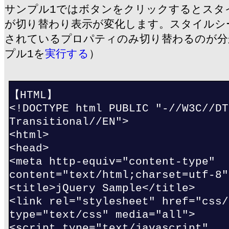
サンプル1ではボタンをクリックするとスタ
が切り替わり表示が変化します。スタイルシ
されているプロパティのみ切り替わるのが分
プル1を
実行する
）
【HTML】
<!DOCTYPE html PUBLIC "-//W3C//DT
Transitional//EN">
<html>
<head>
<meta http-equiv="content-type"
content="text/html;charset=utf-8"
<title>jQuery Sample</title>
<link rel="stylesheet" href="css/
type="text/css" media="all">
<script type="text/javascript"