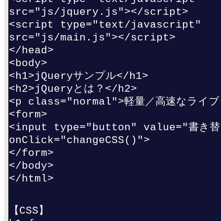
src="js/jquery.js"></script>
<script type="text/javascript"
src="js/main.js"></script>
</head>
<body>
<h1>jQueryサンプル</h1>
<h2>jQueryとは？</h2>
<p class="normal">軽量／高速なライ
<form>
<input type="button" value="書き
onClick="changeCSS()">
</form>
</body>
</html>
【CSS】