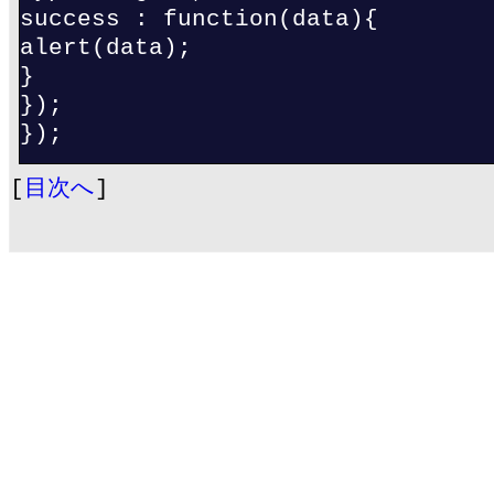
success : function(data){
alert(data);
}
});
});
[
目次へ
]