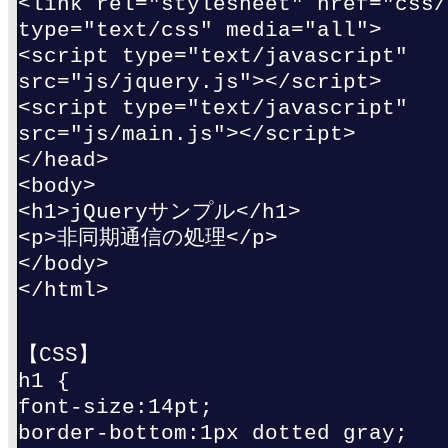
<link rel="stylesheet" href="css/
type="text/css" media="all">
<script type="text/javascript"
src="js/jquery.js"></script>
<script type="text/javascript"
src="js/main.js"></script>
</head>
<body>
<h1>jQueryサンプル</h1>
<p>非同期通信の処理</p>
</body>
</html>
【CSS】
h1 {
font-size:14pt;
border-bottom:1px dotted gray;