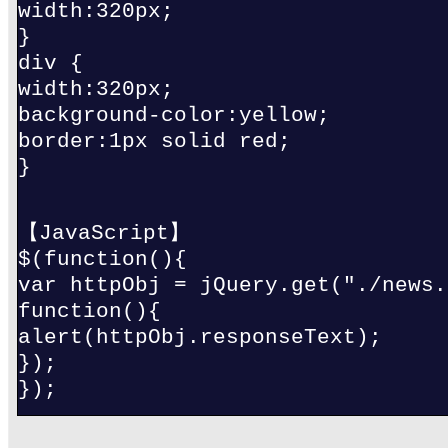
width:320px;
}
div {
width:320px;
background-color:yellow;
border:1px solid red;
}
【JavaScript】
$(function(){
var httpObj = jQuery.get("./news.
function(){
alert(httpObj.responseText);
});
});