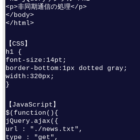
<p>非同期通信の処理</p>
</body>
</html>
【CSS】
h1 {
font-size:14pt;
border-bottom:1px dotted gray;
width:320px;
}
【JavaScript】
$(function(){
jQuery.ajax({
url : "./news.txt",
type : "get",