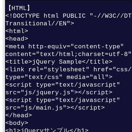
【HTML】
<!DOCTYPE html PUBLIC "-//W3C//DT
Transitional//EN">
<html>
<head>
<meta http-equiv="content-type"
content="text/html;charset=utf-8"
<title>jQuery Sample</title>
<link rel="stylesheet" href="css/
type="text/css" media="all">
<script type="text/javascript"
src="js/jquery.js"></script>
<script type="text/javascript"
src="js/main.js"></script>
</head>
<body>
<h1>jQueryサンプル</h1>