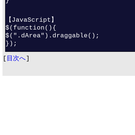
}
【JavaScript】
$(function(){
$(".dArea").draggable();
});
[
目次へ
]