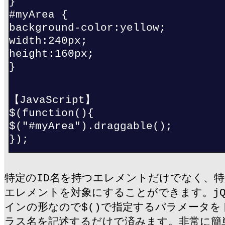
}
#myArea {
background-color:yellow;
width:240px;
height:160px;
}
【JavaScript】
$(function(){
$("#myArea").draggable();
});
特定のID名を持つエレメントだけでなく、
エレメントを対象にすることができます。jQu
インの形なので$()で指定するパラメータ
ラス名を記述するだけで済みます。非常に簡