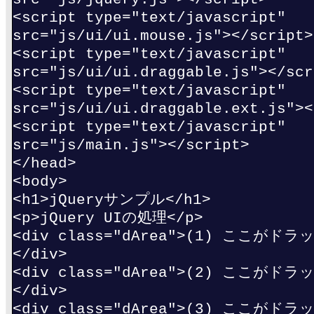
<script type="text/javascript"
src="js/ui/ui.mouse.js"></script>
<script type="text/javascript"
src="js/ui/ui.draggable.js"></scr
<script type="text/javascript"
src="js/ui/ui.draggable.ext.js"><
<script type="text/javascript"
src="js/main.js"></script>
</head>
<body>
<h1>jQueryサンプル</h1>
<p>jQuery UIの処理</p>
<div class="dArea">(1) ここがド
</div>
<div class="dArea">(2) ここがド
</div>
<div class="dArea">(3) ここがド