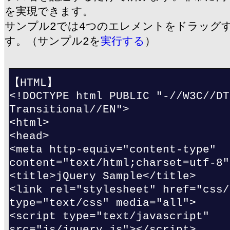
を実現できます。
サンプル2では4つのエレメントをドラッグ
す。（サンプル2を
実行する
）
【HTML】
<!DOCTYPE html PUBLIC "-//W3C//DT
Transitional//EN">
<html>
<head>
<meta http-equiv="content-type"
content="text/html;charset=utf-8"
<title>jQuery Sample</title>
<link rel="stylesheet" href="css/
type="text/css" media="all">
<script type="text/javascript"
src="js/jquery.js"></script>