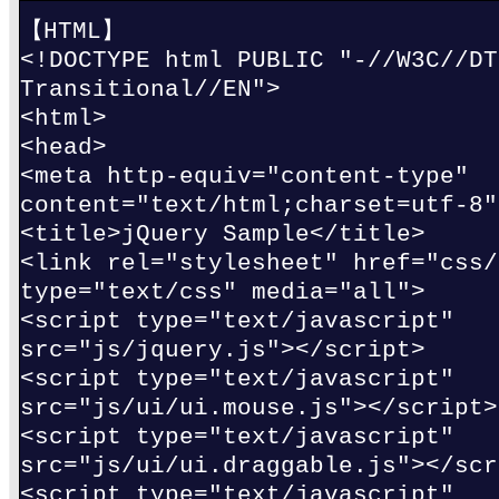
【HTML】
<!DOCTYPE html PUBLIC "-//W3C//DT
Transitional//EN">
<html>
<head>
<meta http-equiv="content-type"
content="text/html;charset=utf-8"
<title>jQuery Sample</title>
<link rel="stylesheet" href="css/
type="text/css" media="all">
<script type="text/javascript"
src="js/jquery.js"></script>
<script type="text/javascript"
src="js/ui/ui.mouse.js"></script>
<script type="text/javascript"
src="js/ui/ui.draggable.js"></scr
<script type="text/javascript"