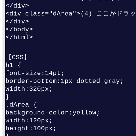
</div>
<div class="dArea">(4) ここがド
</div>
</body>
</html>
【CSS】
h1 {
font-size:14pt;
border-bottom:1px dotted gray;
width:320px;
}
.dArea {
background-color:yellow;
width:120px;
height:100px;