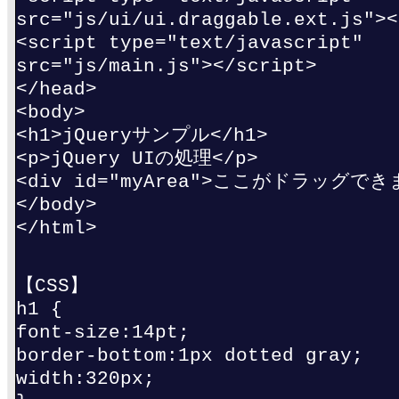
src="js/ui/ui.draggable.ext.js"><
<script type="text/javascript"
src="js/main.js"></script>
</head>
<body>
<h1>jQueryサンプル</h1>
<p>jQuery UIの処理</p>
<div id="myArea">ここがドラッグできま
</body>
</html>
【CSS】
h1 {
font-size:14pt;
border-bottom:1px dotted gray;
width:320px;