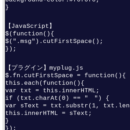
}
【JavaScript】
$(function(){
$(".msg").cutFirstSpace();
});
【プラグイン】myplug.js
$.fn.cutFirstSpace = function(){
this.each(function(){
var txt = this.innerHTML;
if (txt.charAt(0) == " ") {
var sText = txt.substr(1, txt.len
this.innerHTML = sText;
}
});