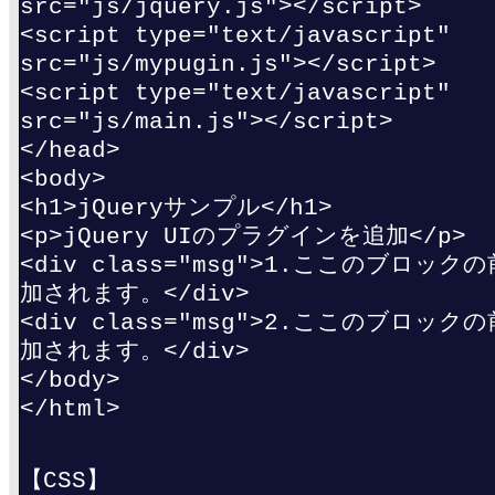
src="js/jquery.js"></script>
<script type="text/javascript"
src="js/mypugin.js"></script>
<script type="text/javascript"
src="js/main.js"></script>
</head>
<body>
<h1>jQueryサンプル</h1>
<p>jQuery UIのプラグインを追加</p>
<div class="msg">1.ここのブロッ
加されます。</div>
<div class="msg">2.ここのブロッ
加されます。</div>
</body>
</html>
【CSS】