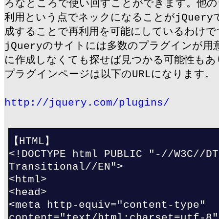
ろなところで使い回すことができます。他の
利用という点でネックになることがjQuer
成することで再利用を可能にしているわけで
jQueryのサイトには多数のプラグインが
に作成しなくても探せば見つかる可能性もあり
プラグインページは以下のURLになります。
http://jquery.com/plugins/
【HTML】
<!DOCTYPE html PUBLIC "-//W3C//DT
Transitional//EN">
<html>
<head>
<meta http-equiv="content-type"
content="text/html;charset=utf-8"