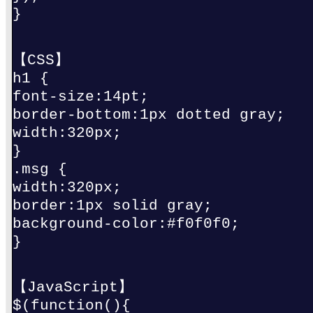
}
【CSS】
h1 {
font-size:14pt;
border-bottom:1px dotted gray;
width:320px;
}
.msg {
width:320px;
border:1px solid gray;
background-color:#f0f0f0;
}
【JavaScript】
$(function(){