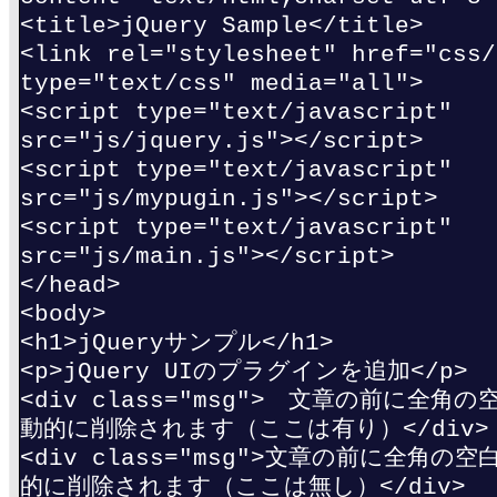
<title>jQuery Sample</title>
<link rel="stylesheet" href="css/
type="text/css" media="all">
<script type="text/javascript"
src="js/jquery.js"></script>
<script type="text/javascript"
src="js/mypugin.js"></script>
<script type="text/javascript"
src="js/main.js"></script>
</head>
<body>
<h1>jQueryサンプル</h1>
<p>jQuery UIのプラグインを追加</p>
<div class="msg"> 文章の前に全
動的に削除されます（ここは有り）</div>
<div class="msg">文章の前に全角
的に削除されます（ここは無し）</div>