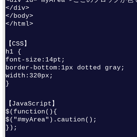
</div>
</body>
</html>
【CSS】
h1 {
font-size:14pt;
border-bottom:1px dotted gray;
width:320px;
}
【JavaScript】
$(function(){
$("#myArea").caution();
});