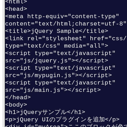
<html>
<head>
<meta http-equiv="content-type"
content="text/html;charset=utf-8"
<title>jQuery Sample</title>
<link rel="stylesheet" href="css/
type="text/css" media="all">
<script type="text/javascript"
src="js/jquery.js"></script>
<script type="text/javascript"
src="js/mypugin.js"></script>
<script type="text/javascript"
src="js/main.js"></script>
</head>
<body>
<h1>jQueryサンプル</h1>
<p>jQuery UIのプラグインを追加</p>
<div id="myArea">ここのブロック