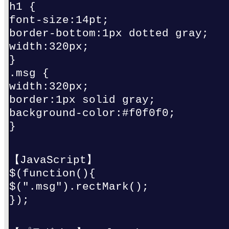
h1 {
font-size:14pt;
border-bottom:1px dotted gray;
width:320px;
}
.msg {
width:320px;
border:1px solid gray;
background-color:#f0f0f0;
}
【JavaScript】
$(function(){
$(".msg").rectMark();
});