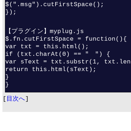
$(".msg").cutFirstSpace();
});
【プラグイン】myplug.js
$.fn.cutFirstSpace = function(){
var txt = this.html();
if (txt.charAt(0) == " ") {
var sText = txt.substr(1, txt.len
return this.html(sText);
}
}
[
目次へ
]