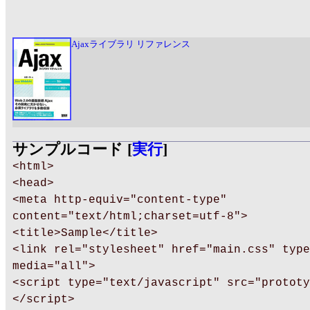
Ajaxライブラリ リファレンス
サンプルコード [
実行
]
<html>
<head>
<meta http-equiv="content-type"
content="text/html;charset=utf-8">
<title>Sample</title>
<link rel="stylesheet" href="main.css" type
media="all">
<script type="text/javascript" src="prototy
</script>