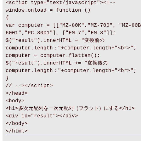
<script type="text/javascript"><!--
window.onload = function ()
{
var computer = [["MZ-80K","MZ-700", "MZ-80B
6001","PC-8001"], ["FM-7","FM-8"]];
$("result").innerHTML = "変換前の
computer.length："+computer.length+"<br>";
computer = computer.flatten();
$("result").innerHTML += "変換後の
computer.length："+computer.length+"<br>";
}
// --></script>
</head>
<body>
<h1>多次元配列を一次元配列（フラット）にする</h1>
<div id="result"></div>
</body>
</html>