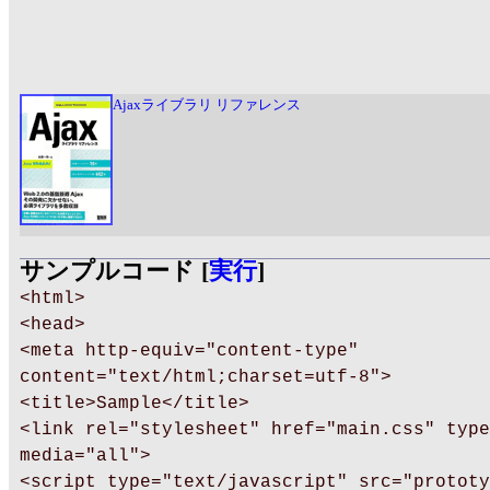
Ajaxライブラリ リファレンス
サンプルコード [
実行
]
<html>
<head>
<meta http-equiv="content-type"
content="text/html;charset=utf-8">
<title>Sample</title>
<link rel="stylesheet" href="main.css" type
media="all">
<script type="text/javascript" src="prototy