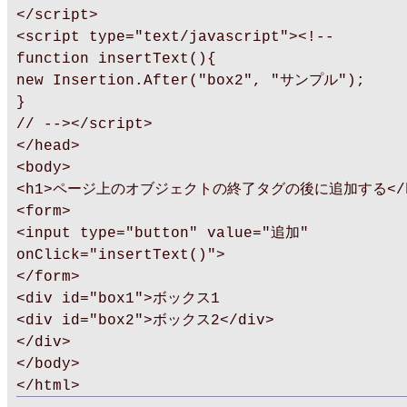
</script>
<script type="text/javascript"><!--
function insertText(){
new Insertion.After("box2", "サンプル");
}
// --></script>
</head>
<body>
<h1>ページ上のオブジェクトの終了タグの後に追加する</h
<form>
<input type="button" value="追加"
onClick="insertText()">
</form>
<div id="box1">ボックス1
<div id="box2">ボックス2</div>
</div>
</body>
</html>