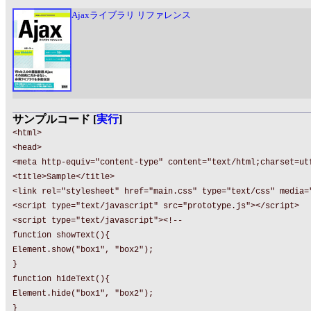
Ajaxライブラリ リファレンス
サンプルコード [
実行
]
<html>
<head>
<meta http-equiv="content-type" content="text/html;charset=ut
<title>Sample</title>
<link rel="stylesheet" href="main.css" type="text/css" media=
<script type="text/javascript" src="prototype.js"></script>
<script type="text/javascript"><!--
function showText(){
Element.show("box1", "box2");
}
function hideText(){
Element.hide("box1", "box2");
}