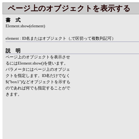
ページ上のオブジェクトを表示する
書式
Element.show(element)
element : ID名またはオブジェクト（,で区切って複数列記可）
説明
ページ上のオブジェクトを表示させ
るにはElement.show()を使います。
パラメータにはページ上のオブジェ
クトを指定します。ID名だけでなく
$("box1")などオブジェクトを示すも
のであれば何でも指定することがで
きます。