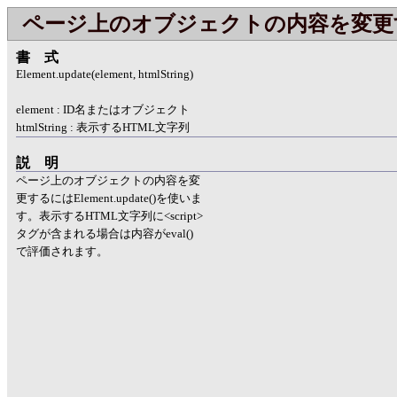
ページ上のオブジェクトの内容を変更
書式
Element.update(element, htmlString)
element : ID名またはオブジェクト
htmlString : 表示するHTML文字列
説明
ページ上のオブジェクトの内容を変
更するにはElement.update()を使いま
す。表示するHTML文字列に<script>
タグが含まれる場合は内容がeval()
で評価されます。