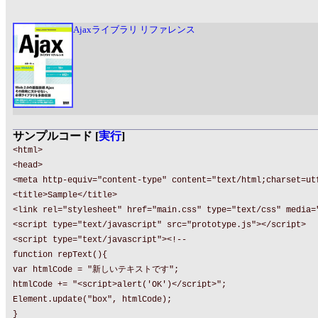
Ajaxライブラリ リファレンス
サンプルコード [
実行
]
<html>
<head>
<meta http-equiv="content-type" content="text/html;charset=ut
<title>Sample</title>
<link rel="stylesheet" href="main.css" type="text/css" media=
<script type="text/javascript" src="prototype.js"></script>
<script type="text/javascript"><!--
function repText(){
var htmlCode = "新しいテキストです";
htmlCode += "<script>alert('OK')</script>";
Element.update("box", htmlCode);
}