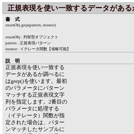
正規表現を使い一致するデータがある
書式
enumObj.grep(pattern, iterator)
enumObj : 列挙型オブジェクト
pattern : 正規表現パターン
iterator : イテレータ関数【省略可能】
説明
正規表現を使い一致する
データがあるか調べるに
はgrep()を使います。最初
のパラメータにパターン
マッチする正規表現文字
列を指定します。2番目の
パラメータに処理する
（イテレータ）関数が指
定された場合は、パター
ンマッチしたサンプルに