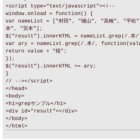
<script type="text/javascript"><!--
window.onload = function() {
var nameList = ["村田", "樋山", "高橋", "平松
本", "宮本"];
$("result").innerHTML = nameList.grep(/.本/
var ary = nameList.grep(/.本/, function(val
return value + "様";
});
$("result").innerHTML += ary;
}
// --></script>
</head>
<body>
<h1>grepサンプル</h1>
<div id="result"></div>
</body>
</html>