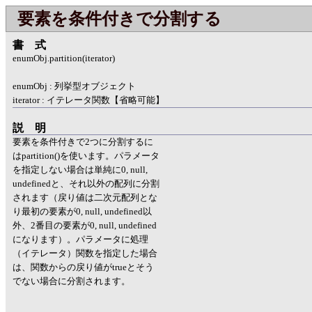
要素を条件付きで分割する
書式
enumObj.partition(iterator)
enumObj : 列挙型オブジェクト
iterator : イテレータ関数【省略可能】
説明
要素を条件付きで2つに分割するに
はpartition()を使います。パラメータ
を指定しない場合は単純に0, null,
undefinedと、それ以外の配列に分割
されます（戻り値は二次元配列とな
り最初の要素が0, null, undefined以
外、2番目の要素が0, null, undefined
になります）。パラメータに処理
（イテレータ）関数を指定した場合
は、関数からの戻り値がtrueとそう
でない場合に分割されます。