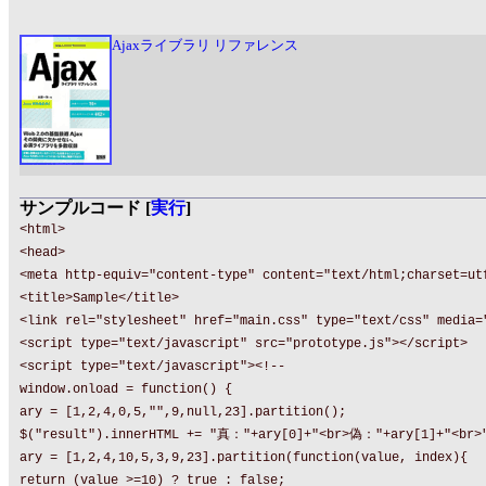
Ajaxライブラリ リファレンス
サンプルコード [
実行
]
<html>
<head>
<meta http-equiv="content-type" content="text/html;charset=ut
<title>Sample</title>
<link rel="stylesheet" href="main.css" type="text/css" media=
<script type="text/javascript" src="prototype.js"></script>
<script type="text/javascript"><!--
window.onload = function() {
ary = [1,2,4,0,5,"",9,null,23].partition();
$("result").innerHTML += "真："+ary[0]+"<br>偽："+ary[1]+"<br>
ary = [1,2,4,10,5,3,9,23].partition(function(value, index){
return (value >=10) ? true : false;