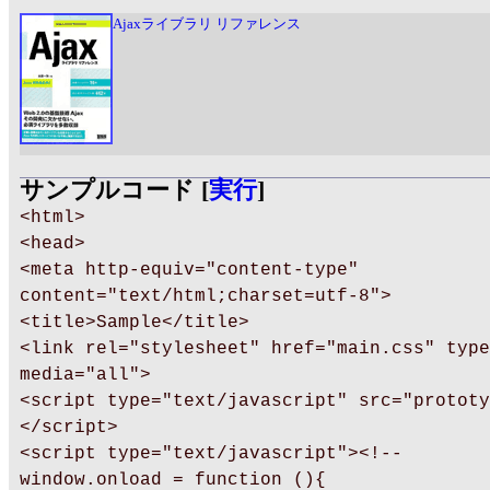
Ajaxライブラリ リファレンス
サンプルコード [
実行
]
<html>
<head>
<meta http-equiv="content-type"
content="text/html;charset=utf-8">
<title>Sample</title>
<link rel="stylesheet" href="main.css" type
media="all">
<script type="text/javascript" src="prototy
</script>
<script type="text/javascript"><!--
window.onload = function (){