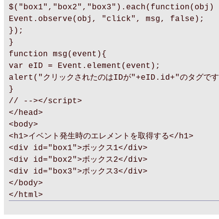
$("box1","box2","box3").each(function(obj) 
Event.observe(obj, "click", msg, false);
});
}
function msg(event){
var eID = Event.element(event);
alert("クリックされたのはIDが"+eID.id+"のタグです
}
// --></script>
</head>
<body>
<h1>イベント発生時のエレメントを取得する</h1>
<div id="box1">ボックス1</div>
<div id="box2">ボックス2</div>
<div id="box3">ボックス3</div>
</body>
</html>