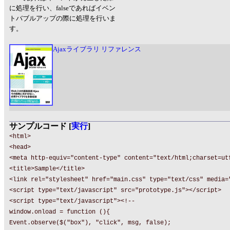
に処理を行い、falseであればイベン
トバブルアップの際に処理を行いま
す。
Ajaxライブラリ リファレンス
サンプルコード [
実行
]
<html>
<head>
<meta http-equiv="content-type" content="text/html;charset=ut
<title>Sample</title>
<link rel="stylesheet" href="main.css" type="text/css" media=
<script type="text/javascript" src="prototype.js"></script>
<script type="text/javascript"><!--
window.onload = function (){
Event.observe($("box"), "click", msg, false);