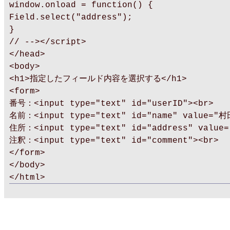
window.onload = function() {
Field.select("address");
}
// --></script>
</head>
<body>
<h1>指定したフィールド内容を選択する</h1>
<form>
番号：<input type="text" id="userID"><br>
名前：<input type="text" id="name" value="村
住所：<input type="text" id="address" value
注釈：<input type="text" id="comment"><br>
</form>
</body>
</html>