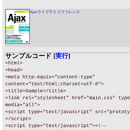
Ajaxライブラリ リファレンス
サンプルコード [
実行
]
<html>
<head>
<meta http-equiv="content-type"
content="text/html;charset=utf-8">
<title>Sample</title>
<link rel="stylesheet" href="main.css" type
media="all">
<script type="text/javascript" src="prototy
</script>
<script type="text/javascript"><!--