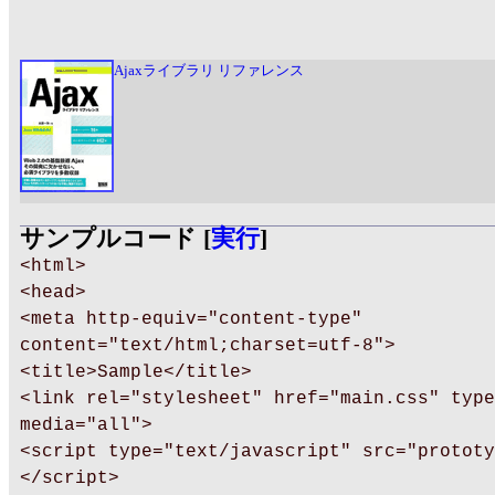
Ajaxライブラリ リファレンス
サンプルコード [
実行
]
<html>
<head>
<meta http-equiv="content-type"
content="text/html;charset=utf-8">
<title>Sample</title>
<link rel="stylesheet" href="main.css" type
media="all">
<script type="text/javascript" src="prototy
</script>