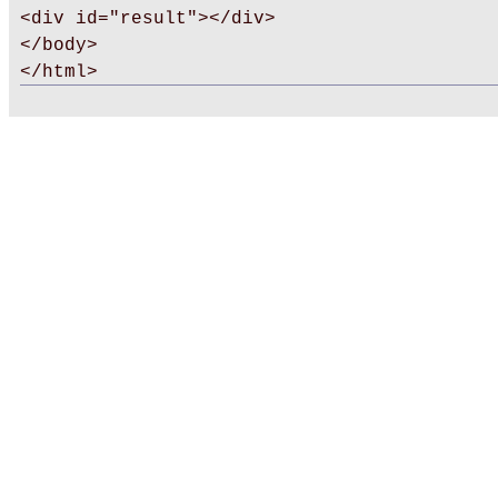
<div id="result"></div>
</body>
</html>