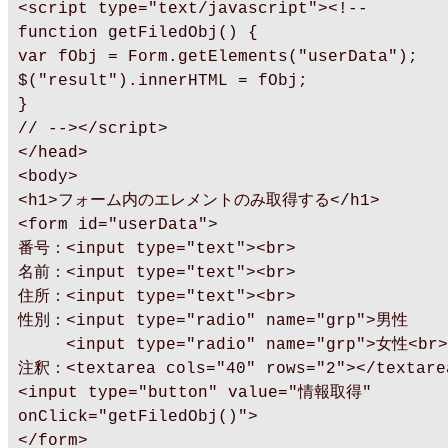
<script type="text/javascript"><!--
function getFiledObj() {
var fObj = Form.getElements("userData");
$("result").innerHTML = fObj;
}
// --></script>
</head>
<body>
<h1>フォーム内のエレメントのみ取得する</h1>
<form id="userData">
番号：<input type="text"><br>
名前：<input type="text"><br>
住所：<input type="text"><br>
性別：<input type="radio" name="grp">男性
<input type="radio" name="grp">女性<br>
注釈：<textarea cols="40" rows="2"></textare
<input type="button" value="情報取得"
onClick="getFiledObj()">
</form>