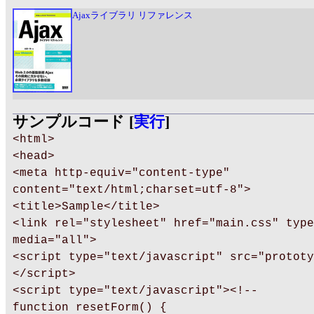
Ajaxライブラリ リファレンス
サンプルコード [
実行
]
<html>
<head>
<meta http-equiv="content-type"
content="text/html;charset=utf-8">
<title>Sample</title>
<link rel="stylesheet" href="main.css" type
media="all">
<script type="text/javascript" src="prototy
</script>
<script type="text/javascript"><!--
function resetForm() {