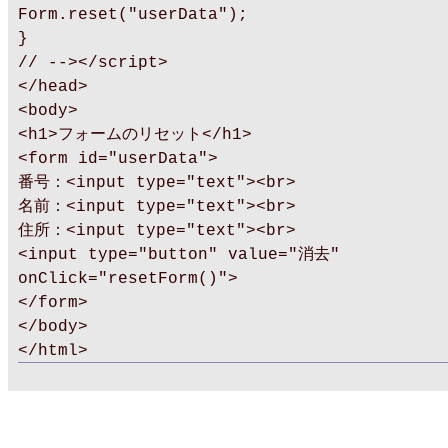
Form.reset("userData");
}
// --></script>
</head>
<body>
<h1>フォームのリセット</h1>
<form id="userData">
番号：<input type="text"><br>
名前：<input type="text"><br>
住所：<input type="text"><br>
<input type="button" value="消去"
onClick="resetForm()">
</form>
</body>
</html>