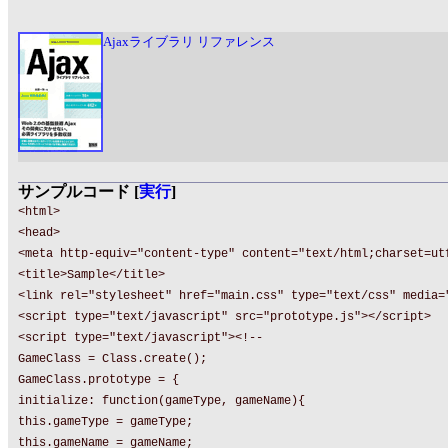
Ajaxライブラリ リファレンス
サンプルコード [
実行
]
<html>
<head>
<meta http-equiv="content-type" content="text/html;charset=ut
<title>Sample</title>
<link rel="stylesheet" href="main.css" type="text/css" media=
<script type="text/javascript" src="prototype.js"></script>
<script type="text/javascript"><!--
GameClass = Class.create();
GameClass.prototype = {
initialize: function(gameType, gameName){
this.gameType = gameType;
this.gameName = gameName;