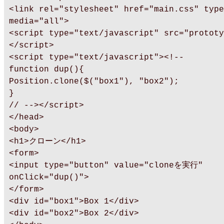
<link rel="stylesheet" href="main.css" type
media="all">
<script type="text/javascript" src="prototy
</script>
<script type="text/javascript"><!--
function dup(){
Position.clone($("box1"), "box2");
}
// --></script>
</head>
<body>
<h1>クローン</h1>
<form>
<input type="button" value="cloneを実行"
onClick="dup()">
</form>
<div id="box1">Box 1</div>
<div id="box2">Box 2</div>