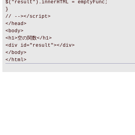
$("result").innerHTML = emptyFunc;
}
// --></script>
</head>
<body>
<h1>空の関数</h1>
<div id="result"></div>
</body>
</html>