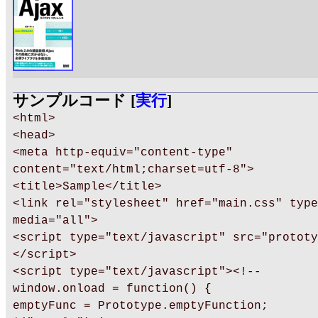
サンプルコード [
実行
]
<html>
<head>
<meta http-equiv="content-type"
content="text/html;charset=utf-8">
<title>Sample</title>
<link rel="stylesheet" href="main.css" type
media="all">
<script type="text/javascript" src="prototy
</script>
<script type="text/javascript"><!--
window.onload = function() {
emptyFunc = Prototype.emptyFunction;