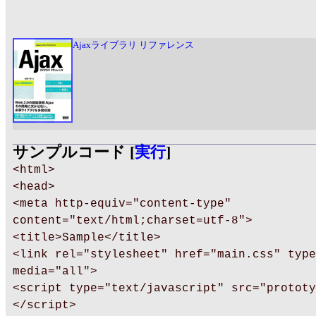
Ajaxライブラリ リファレンス
サンプルコード [
実行
]
<html>
<head>
<meta http-equiv="content-type"
content="text/html;charset=utf-8">
<title>Sample</title>
<link rel="stylesheet" href="main.css" type
media="all">
<script type="text/javascript" src="prototy
</script>