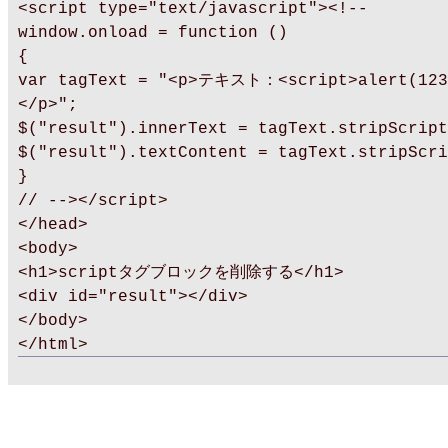
<script type="text/javascript"><!--
window.onload = function ()
{
var tagText = "<p>テキスト：<script>alert(123
</p>";
$("result").innerText = tagText.stripScript
$("result").textContent = tagText.stripScri
}
// --></script>
</head>
<body>
<h1>scriptタグブロックを削除する</h1>
<div id="result"></div>
</body>
</html>