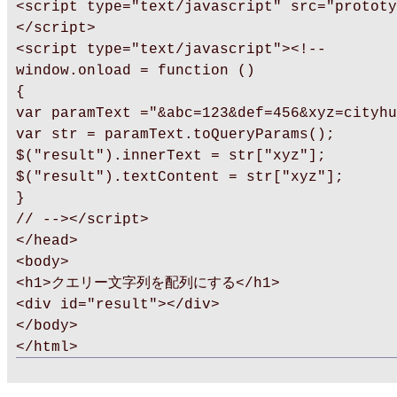
<script type="text/javascript" src="prototy
</script>
<script type="text/javascript"><!--
window.onload = function ()
{
var paramText ="&abc=123&def=456&xyz=cityhu
var str = paramText.toQueryParams();
$("result").innerText = str["xyz"];
$("result").textContent = str["xyz"];
}
// --></script>
</head>
<body>
<h1>クエリー文字列を配列にする</h1>
<div id="result"></div>
</body>
</html>