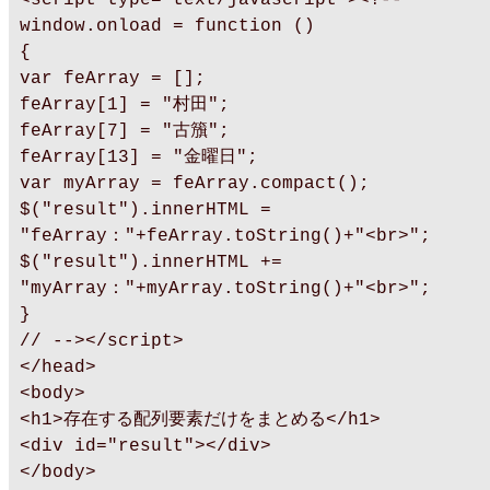
window.onload = function ()
{
var feArray = [];
feArray[1] = "村田";
feArray[7] = "古籏";
feArray[13] = "金曜日";
var myArray = feArray.compact();
$("result").innerHTML =
"feArray："+feArray.toString()+"<br>";
$("result").innerHTML +=
"myArray："+myArray.toString()+"<br>";
}
// --></script>
</head>
<body>
<h1>存在する配列要素だけをまとめる</h1>
<div id="result"></div>
</body>