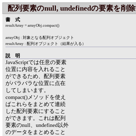
配列要素のnull, undefinedの要素を削
書式
resultArray = arrayObj.compact()
arrayObj : 対象となる配列オブジェクト
resultArray : 配列オブジェクト（結果が入る）
説明
JavaScriptでは任意の要素
位置に内容を入れること
ができるため、配列要素
がバラバラな位置に点在
してしまいます。
compact()メソッドを使え
ばこれらをまとめて連続
した配列要素にすること
ができます。これは配列
要素のnull、undefined以外
のデータをまとめること