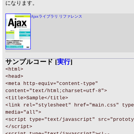
になります。
Ajaxライブラリ リファレンス
サンプルコード [
実行
]
<html>
<head>
<meta http-equiv="content-type"
content="text/html;charset=utf-8">
<title>Sample</title>
<link rel="stylesheet" href="main.css" type
media="all">
<script type="text/javascript" src="prototy
</script>
<script type="text/javascript"><!--