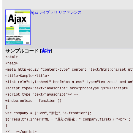
Ajaxライブラリ リファレンス
サンプルコード [
実行
]
<html>
<head>
<meta http-equiv="content-type" content="text/html;charset=ut
<title>Sample</title>
<link rel="stylesheet" href="main.css" type="text/css" media=
<script type="text/javascript" src="prototype.js"></script>
<script type="text/javascript"><!--
window.onload = function ()
{
var company = ["BNN","新社","e-frontier"];
$("result").innerHTML = "最初の要素："+company.first()+"<br>";
}
// --></script>