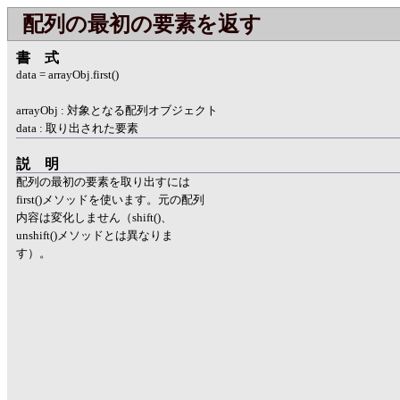
配列の最初の要素を返す
書式
data = arrayObj.first()
arrayObj : 対象となる配列オブジェクト
data : 取り出された要素
説明
配列の最初の要素を取り出すには
first()メソッドを使います。元の配列
内容は変化しません（shift()、
unshift()メソッドとは異なりま
す）。