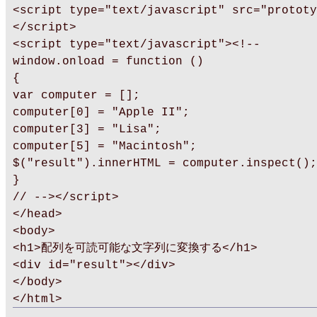
<script type="text/javascript" src="prototy
</script>
<script type="text/javascript"><!--
window.onload = function ()
{
var computer = [];
computer[0] = "Apple II";
computer[3] = "Lisa";
computer[5] = "Macintosh";
$("result").innerHTML = computer.inspect();
}
// --></script>
</head>
<body>
<h1>配列を可読可能な文字列に変換する</h1>
<div id="result"></div>
</body>
</html>