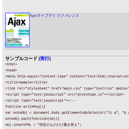
Ajaxライブラリ リファレンス
サンプルコード [
実行
]
<html>
<head>
<meta http-equiv="content-type" content="text/html;charset=ut
<title>Sample</title>
<link rel="stylesheet" href="main.css" type="text/css" media=
<script type="text/javascript" src="prototype.js"></script>
<script type="text/javascript"><!--
function writeMsg(){
var noteObj = document.body.getElementsBySelector("li a", "p 
noteObj.each(function(obj){
obj.innerHTML = "特定のものだけ書き替え";