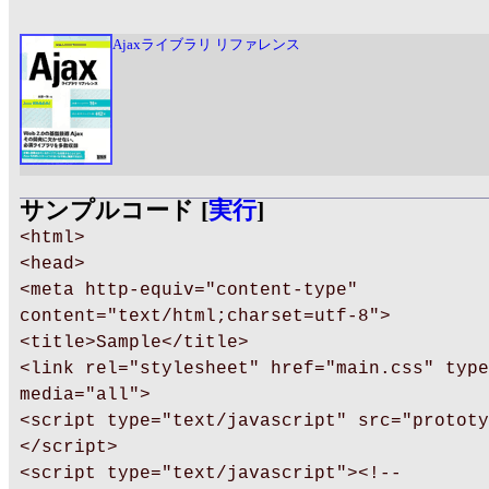
Ajaxライブラリ リファレンス
サンプルコード [
実行
]
<html>
<head>
<meta http-equiv="content-type"
content="text/html;charset=utf-8">
<title>Sample</title>
<link rel="stylesheet" href="main.css" type
media="all">
<script type="text/javascript" src="prototy
</script>
<script type="text/javascript"><!--