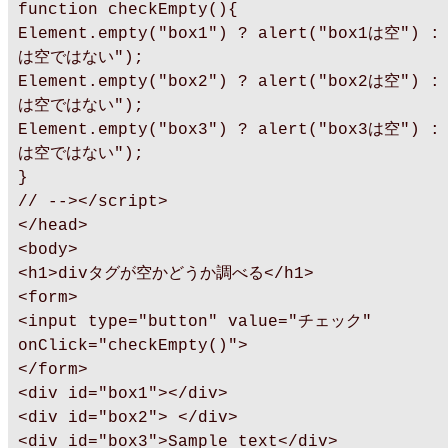
function checkEmpty(){
Element.empty("box1") ? alert("box1は空") : 
は空ではない");
Element.empty("box2") ? alert("box2は空") : 
は空ではない");
Element.empty("box3") ? alert("box3は空") : 
は空ではない");
}
// --></script>
</head>
<body>
<h1>divタグが空かどうか調べる</h1>
<form>
<input type="button" value="チェック"
onClick="checkEmpty()">
</form>
<div id="box1"></div>
<div id="box2"> </div>
<div id="box3">Sample text</div>