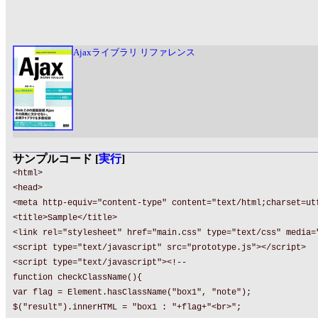
Ajaxライブラリ リファレンス
サンプルコード [
実行
]
<html>
<head>
<meta http-equiv="content-type" content="text/html;charset=ut
<title>Sample</title>
<link rel="stylesheet" href="main.css" type="text/css" media=
<script type="text/javascript" src="prototype.js"></script>
<script type="text/javascript"><!--
function checkClassName(){
var flag = Element.hasClassName("box1", "note");
$("result").innerHTML = "box1 : "+flag+"<br>";