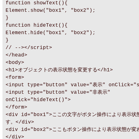
function showText(){
Element.show("box1", "box2");
}
function hideText(){
Element.hide("box1", "box2");
}
// --></script>
</head>
<body>
<h1>オブジェクトの表示状態を変更する</h1>
<form>
<input type="button" value="表示" onClick="s
<input type="button" value="非表示"
onClick="hideText()">
</form>
<div id="box1">ここの文字がボタン操作により表示
す。</div>
<div id="box2">ここもボタン操作により表示状態が
</div>