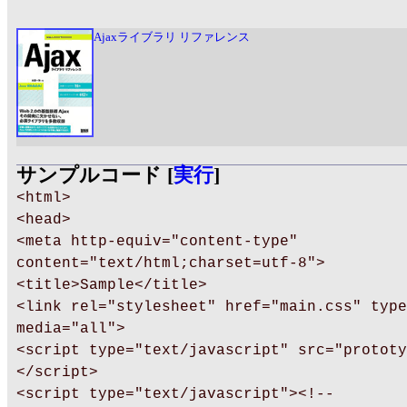
Ajaxライブラリ リファレンス
サンプルコード [
実行
]
<html>
<head>
<meta http-equiv="content-type"
content="text/html;charset=utf-8">
<title>Sample</title>
<link rel="stylesheet" href="main.css" type
media="all">
<script type="text/javascript" src="prototy
</script>
<script type="text/javascript"><!--