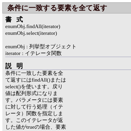
条件に一致する要素を全て返す
書式
enumObj.findAll(iterator)
enumObj.select(iterator)
enumObj : 列挙型オブジェクト
iterator : イテレータ関数
説明
条件に一致した要素を全
て返すにはfindAll()または
select()を使います。戻り
値は配列形式になりま
す。パラメータには要素
に対して行う処理（イテ
レータ）関数を指定しま
す。このイテレータが返
した値がtrueの場合、要素