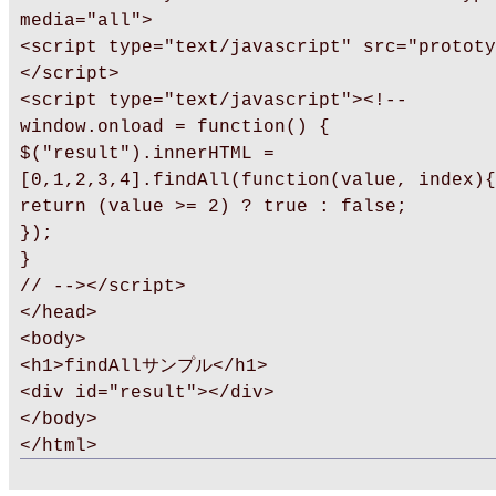
media="all">
<script type="text/javascript" src="prototy
</script>
<script type="text/javascript"><!--
window.onload = function() {
$("result").innerHTML =
[0,1,2,3,4].findAll(function(value, index){
return (value >= 2) ? true : false;
});
}
// --></script>
</head>
<body>
<h1>findAllサンプル</h1>
<div id="result"></div>
</body>
</html>