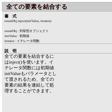
全ての要素を結合する
書式
enumObj.inject(initValue, iterator)
enumObj : 列挙型オブジェクト
initValue : 初期値
iterator : イテレータ関数
説明
全ての要素を結合するに
はinject()を使います。イ
テレータ関数には初期値
initValueもパラメータとし
て渡されるため、全ての
要素の結果を連結して処
理することができます。