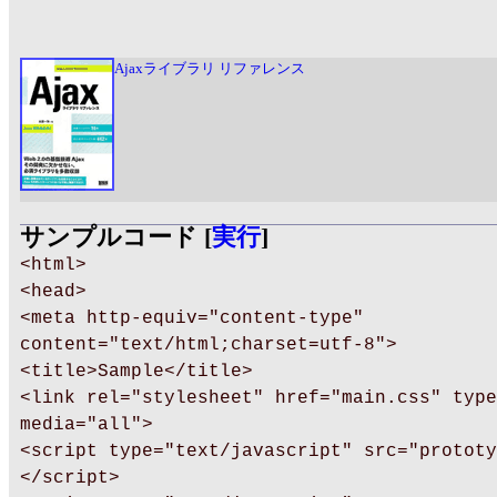
Ajaxライブラリ リファレンス
サンプルコード [
実行
]
<html>
<head>
<meta http-equiv="content-type"
content="text/html;charset=utf-8">
<title>Sample</title>
<link rel="stylesheet" href="main.css" type
media="all">
<script type="text/javascript" src="prototy
</script>