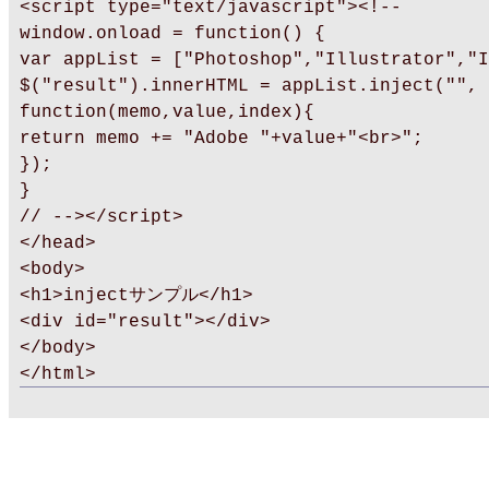
<script type="text/javascript"><!--
window.onload = function() {
var appList = ["Photoshop","Illustrator","I
$("result").innerHTML = appList.inject("",
function(memo,value,index){
return memo += "Adobe "+value+"<br>";
});
}
// --></script>
</head>
<body>
<h1>injectサンプル</h1>
<div id="result"></div>
</body>
</html>