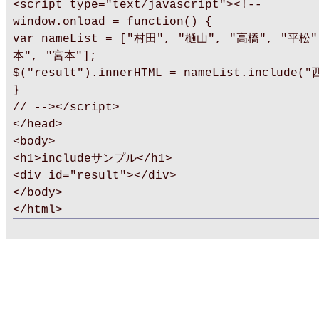
<script type="text/javascript"><!--
window.onload = function() {
var nameList = ["村田", "樋山", "高橋", "平松
本", "宮本"];
$("result").innerHTML = nameList.include(
}
// --></script>
</head>
<body>
<h1>includeサンプル</h1>
<div id="result"></div>
</body>
</html>