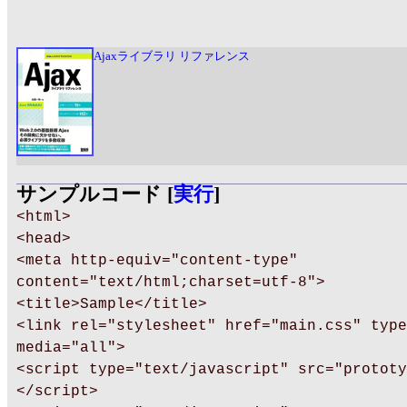
Ajaxライブラリ リファレンス
サンプルコード [
実行
]
<html>
<head>
<meta http-equiv="content-type"
content="text/html;charset=utf-8">
<title>Sample</title>
<link rel="stylesheet" href="main.css" type
media="all">
<script type="text/javascript" src="prototy
</script>