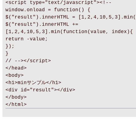
<script type="text/javascript"><!--
window.onload = function() {
$("result").innerHTML = [1,2,4,10,5,3].min(
$("result").innerHTML +=
[1,2,4,10,5,3].min(function(value, index){
return -value;
});
}
// --></script>
</head>
<body>
<h1>minサンプル</h1>
<div id="result"></div>
</body>
</html>