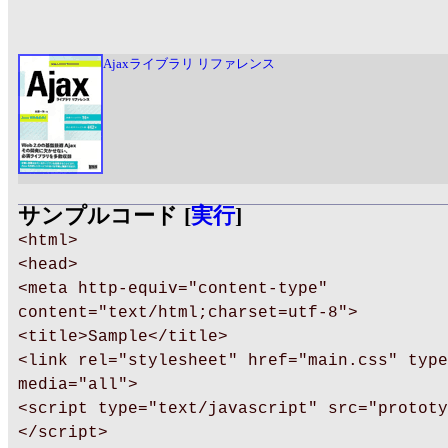
Ajaxライブラリ リファレンス
サンプルコード [
実行
]
<html>
<head>
<meta http-equiv="content-type"
content="text/html;charset=utf-8">
<title>Sample</title>
<link rel="stylesheet" href="main.css" type
media="all">
<script type="text/javascript" src="prototy
</script>