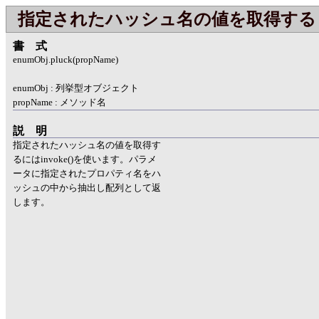
指定されたハッシュ名の値を取得する
書式
enumObj.pluck(propName)
enumObj : 列挙型オブジェクト
propName : メソッド名
説明
指定されたハッシュ名の値を取得す
るにはinvoke()を使います。パラメ
ータに指定されたプロパティ名をハ
ッシュの中から抽出し配列として返
します。