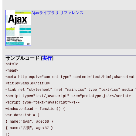
Ajaxライブラリ リファレンス
サンプルコード [
実行
]
<html>
<head>
<meta http-equiv="content-type" content="text/html;charset=ut
<title>Sample</title>
<link rel="stylesheet" href="main.css" type="text/css" media=
<script type="text/javascript" src="prototype.js"></script>
<script type="text/javascript"><!--
window.onload = function() {
var dataList = [
{ name:"高橋", age:58 },
{ name:"古籏", age:37 }
];