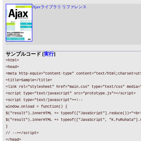
Ajaxライブラリ リファレンス
サンプルコード [
実行
]
<html>
<head>
<meta http-equiv="content-type" content="text/html;charset=ut
<title>Sample</title>
<link rel="stylesheet" href="main.css" type="text/css" media=
<script type="text/javascript" src="prototype.js"></script>
<script type="text/javascript"><!--
window.onload = function() {
$("result").innerHTML += typeof(["JavaScript"].reduce())+"<br
$("result").innerHTML += typeof(["JavaScript", "K.FuRuhata"].
}
// --></script>
</head>