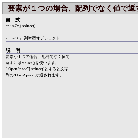
要素が１つの場合、配列でなく値で返
書式
enumObj.reduce()
enumObj : 列挙型オブジェクト
説明
要素が１つの場合、配列でなく値で
返すにはreduce()を使います。
["OpenSpace"].reduce()とすると文字
列の"OpenSpace"が返されます。