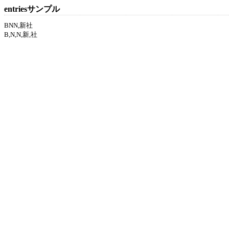
entriesサンプル
BNN,新社
B,N,N,新,社