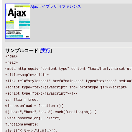
Ajaxライブラリ リファレンス
サンプルコード [
実行
]
<html>
<head>
<meta http-equiv="content-type" content="text/html;charset=ut
<title>Sample</title>
<link rel="stylesheet" href="main.css" type="text/css" media=
<script type="text/javascript" src="prototype.js"></script>
<script type="text/javascript"><!--
var flag = true;
window.onload = function (){
$("box1","box2","box3").each(function(obj) {
Event.observe(obj, "click",
function(event){
alert("クリックされました");