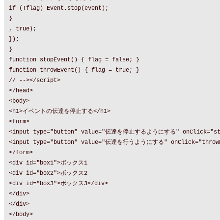
if (!flag) Event.stop(event);
}
, true);
});
}
function stopEvent() { flag = false; }
function throwEvent() { flag = true; }
// --></script>
</head>
<body>
<h1>イベントの伝達を停止する</h1>
<form>
<input type="button" value="伝達を停止するようにする" onClick="sto
<input type="button" value="伝達を行うようにする" onClick="throwE
</form>
<div id="box1">ボックス1
<div id="box2">ボックス2
<div id="box3">ボックス3</div>
</div>
</div>
</body>