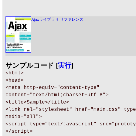
Ajaxライブラリ リファレンス
サンプルコード [
実行
]
<html>
<head>
<meta http-equiv="content-type"
content="text/html;charset=utf-8">
<title>Sample</title>
<link rel="stylesheet" href="main.css" type
media="all">
<script type="text/javascript" src="prototy
</script>