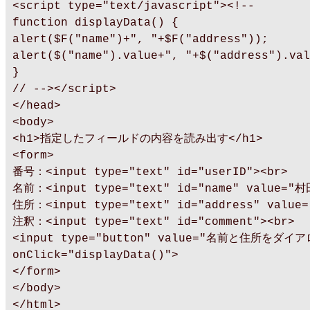
<script type="text/javascript"><!--
function displayData() {
alert($F("name")+", "+$F("address"));
alert($("name").value+", "+$("address").val
}
// --></script>
</head>
<body>
<h1>指定したフィールドの内容を読み出す</h1>
<form>
番号：<input type="text" id="userID"><br>
名前：<input type="text" id="name" value="村
住所：<input type="text" id="address" value
注釈：<input type="text" id="comment"><br>
<input type="button" value="名前と住所をダ
onClick="displayData()">
</form>
</body>
</html>