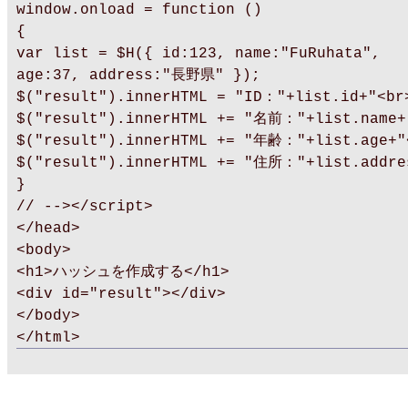
window.onload = function ()
{
var list = $H({ id:123, name:"FuRuhata",
age:37, address:"長野県" });
$("result").innerHTML = "ID："+list.id+"<br
$("result").innerHTML += "名前："+list.name+
$("result").innerHTML += "年齢："+list.age+"
$("result").innerHTML += "住所："+list.addre
}
// --></script>
</head>
<body>
<h1>ハッシュを作成する</h1>
<div id="result"></div>
</body>
</html>