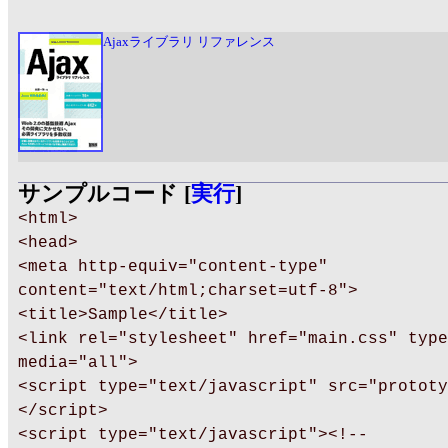
Ajaxライブラリ リファレンス
サンプルコード [
実行
]
<html>
<head>
<meta http-equiv="content-type"
content="text/html;charset=utf-8">
<title>Sample</title>
<link rel="stylesheet" href="main.css" type
media="all">
<script type="text/javascript" src="prototy
</script>
<script type="text/javascript"><!--