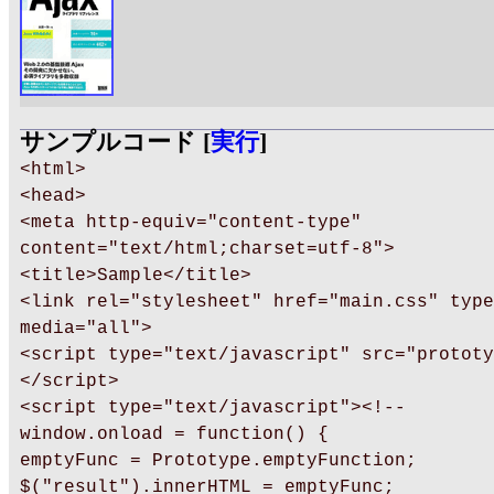
サンプルコード [
実行
]
<html>
<head>
<meta http-equiv="content-type"
content="text/html;charset=utf-8">
<title>Sample</title>
<link rel="stylesheet" href="main.css" type
media="all">
<script type="text/javascript" src="prototy
</script>
<script type="text/javascript"><!--
window.onload = function() {
emptyFunc = Prototype.emptyFunction;
$("result").innerHTML = emptyFunc;