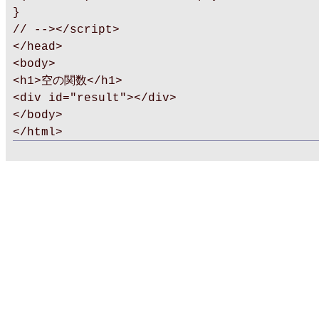
}
// --></script>
</head>
<body>
<h1>空の関数</h1>
<div id="result"></div>
</body>
</html>