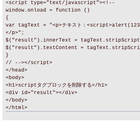
<script type="text/javascript"><!--
window.onload = function ()
{
var tagText = "<p>テキスト：<script>alert(123
</p>";
$("result").innerText = tagText.stripScript
$("result").textContent = tagText.stripScri
}
// --></script>
</head>
<body>
<h1>scriptタグブロックを削除する</h1>
<div id="result"></div>
</body>
</html>