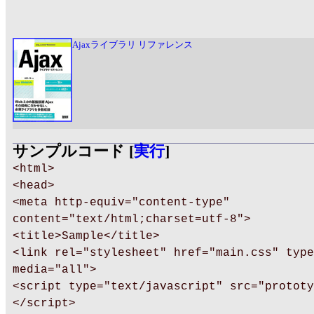
Ajaxライブラリ リファレンス
サンプルコード [
実行
]
<html>
<head>
<meta http-equiv="content-type"
content="text/html;charset=utf-8">
<title>Sample</title>
<link rel="stylesheet" href="main.css" type
media="all">
<script type="text/javascript" src="prototy
</script>