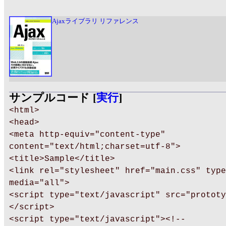
Ajaxライブラリ リファレンス
サンプルコード [
実行
]
<html>
<head>
<meta http-equiv="content-type"
content="text/html;charset=utf-8">
<title>Sample</title>
<link rel="stylesheet" href="main.css" type
media="all">
<script type="text/javascript" src="prototy
</script>
<script type="text/javascript"><!--