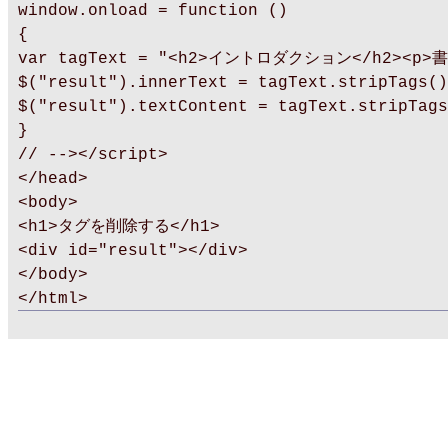
window.onload = function ()
{
var tagText = "<h2>イントロダクション</h2><p>
$("result").innerText = tagText.stripTags()
$("result").textContent = tagText.stripTags
}
// --></script>
</head>
<body>
<h1>タグを削除する</h1>
<div id="result"></div>
</body>
</html>