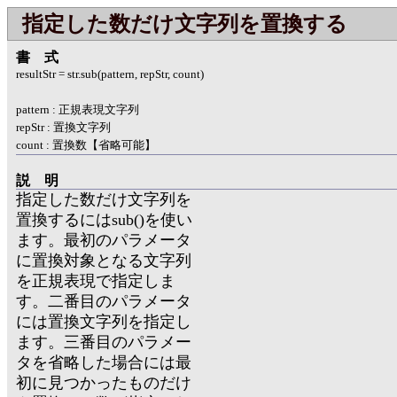
指定した数だけ文字列を置換する
書式
resultStr = str.sub(pattern, repStr, count)
pattern : 正規表現文字列
repStr : 置換文字列
count : 置換数【省略可能】
説明
指定した数だけ文字列を
置換するにはsub()を使い
ます。最初のパラメータ
に置換対象となる文字列
を正規表現で指定しま
す。二番目のパラメータ
には置換文字列を指定し
ます。三番目のパラメー
タを省略した場合には最
初に見つかったものだけ