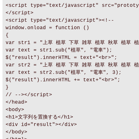
<script type="text/javascript" src="prototy
</script>
<script type="text/javascript"><!--
window.onload = function ()
{
var str1 = "上草 植草 下草 雑草 植草 秋草 植草 
var text = str1.sub("植草", "電車");
$("result").innerHTML = text+"<br>";
var str2 = "上草 植草 下草 雑草 植草 秋草 植草 
var text = str2.sub("植草", "電車", 3);
$("result").innerHTML += text+"<br>";
}
// --></script>
</head>
<body>
<h1>文字列を置換する</h1>
<div id="result"></div>
</body>