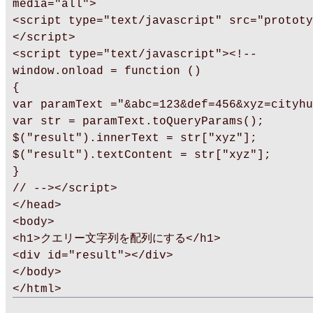
media="all">
<script type="text/javascript" src="prototy
</script>
<script type="text/javascript"><!--
window.onload = function ()
{
var paramText ="&abc=123&def=456&xyz=cityhu
var str = paramText.toQueryParams();
$("result").innerText = str["xyz"];
$("result").textContent = str["xyz"];
}
// --></script>
</head>
<body>
<h1>クエリー文字列を配列にする</h1>
<div id="result"></div>
</body>
</html>