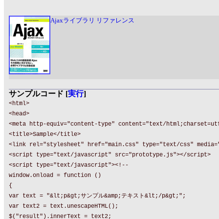
Ajaxライブラリ リファレンス
サンプルコード [
実行
]
<html>
<head>
<meta http-equiv="content-type" content="text/html;charset=ut
<title>Sample</title>
<link rel="stylesheet" href="main.css" type="text/css" media=
<script type="text/javascript" src="prototype.js"></script>
<script type="text/javascript"><!--
window.onload = function ()
{
var text = "&lt;p&gt;サンプル&amp;テキスト&lt;/p&gt;";
var text2 = text.unescapeHTML();
$("result").innerText = text2;