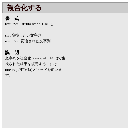
複合化する
書式
resultStr = str.unescapeHTML()
str : 変換したい文字列
resultStr : 変換された文字列
説明
文字列を複合化（escapeHTML()で生
成された結果を復元する）には
unescapeHTML()メソッドを使いま
す。