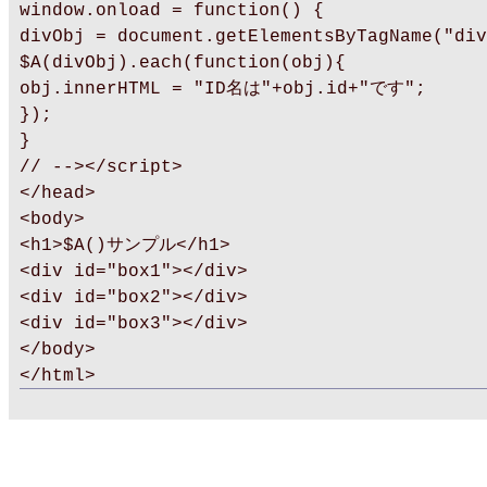
window.onload = function() {
divObj = document.getElementsByTagName("div
$A(divObj).each(function(obj){
obj.innerHTML = "ID名は"+obj.id+"です";
});
}
// --></script>
</head>
<body>
<h1>$A()サンプル</h1>
<div id="box1"></div>
<div id="box2"></div>
<div id="box3"></div>
</body>
</html>