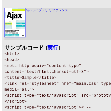
Ajaxライブラリ リファレンス
サンプルコード [
実行
]
<html>
<head>
<meta http-equiv="content-type"
content="text/html;charset=utf-8">
<title>Sample</title>
<link rel="stylesheet" href="main.css" type
media="all">
<script type="text/javascript" src="prototy
</script>
<script type="text/javascript"><!--