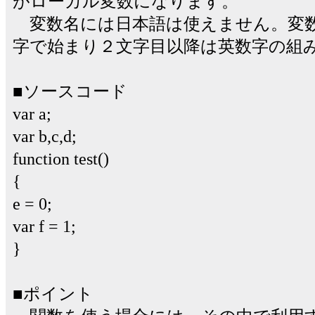
がローカル変数になります。
変数名には日本語は使えません。変数
字で始まり２文字目以降は英数字の組
■ソースコード
var a;
var b,c,d;
function test()
{
e = 0;
var f = 1;
}
■ポイント