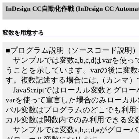
InDesign CC自動化作戦 (InDesign CC Automati
変数を用意する
■プログラム説明（ソースコード説明
サンプルでは変数a,b,c,dはvarを
うことを示しています。varの後に変
す。複数記述する場合には,（カンマ）
JavaScriptではローカル変数とグ
varを使って宣言した場合のみローカ
バル変数はプログラムのどこでも利用
カル変数は関数内でのみ利用できる変
サンプルでは変数a,b,c,d,eがグロ