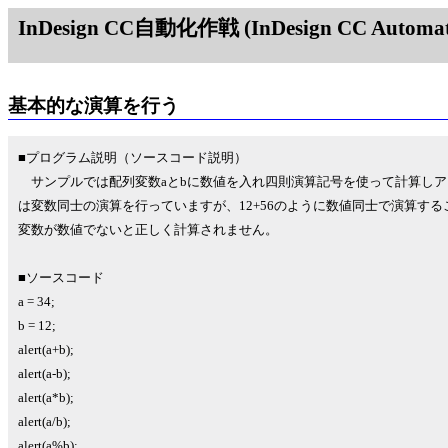
InDesign CC自動化作戦 (InDesign CC Automati
基本的な演算を行う
■プログラム説明（ソースコード説明）
サンプルでは配列変数aとbに数値を入れ四則演算記号を使って計算しア
は変数同士の演算を行っていますが、12+56のように数値同士で演算す
変数が数値でないと正しく計算されません。
■ソースコード
a = 34;
b = 12;
alert(a+b);
alert(a-b);
alert(a*b);
alert(a/b);
alert(a%b);