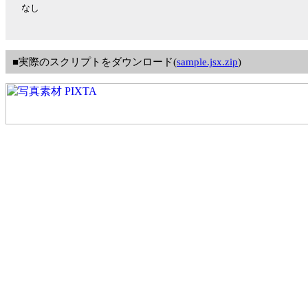
なし
■実際のスクリプトをダウンロード(
sample.jsx.zip
)