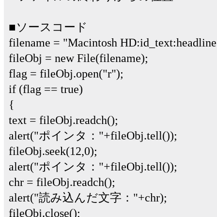
■ソースコード
filename = "Macintosh HD:id_text:headline.
fileObj = new File(filename);
flag = fileObj.open("r");
if (flag == true)
{
text = fileObj.readch();
alert("ポインタ："+fileObj.tell());
fileObj.seek(12,0);
alert("ポインタ："+fileObj.tell());
chr = fileObj.readch();
alert("読み込んだ文字："+chr);
fileObj.close();