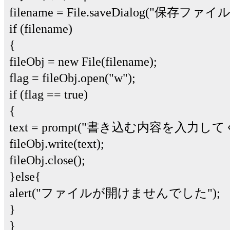
filename = File.saveDialog("保
if (filename)
{
fileObj = new File(filename);
flag = fileObj.open("w");
if (flag == true)
{
text = prompt("書き込む内容を入力し
fileObj.write(text);
fileObj.close();
}else{
alert("ファイルが開けませんでした");
}
}